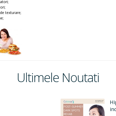
atori;
ori;
de texturare;
e;
Ultimele Noutati
Hi
in