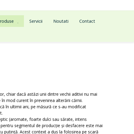
roduse
Servicii
Noutati
Contact
, chiar dacă astăzi unii dintre vechii aditivi nu mai
 în mod curent în prevenirea alterării cărnii.
că în ultimii
ani, pe măsură ce s-au modificat
t.
c (aromate, foarte dulci sau sărate, intens
p și pentru segmentul de producție și desfacere este mai
u putință. Acest context a dus la folosirea pe scară