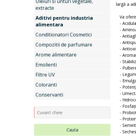
Uleiuri si unturi vegetale,
largă a adi
extracte
Va oferim 
Aditivi pentru industria
- Acidula
alimentara
- Aminoac
Conditionatori Cosmetici
- Antiagl
- Antispu
Compozitii de parfumare
- Antioxi
Arome alimentare
- Aromati
- Stabiliz
Emolienti
- Pulbere
Filtre UV
- Legume
- Emulgat
Coloranti
- Potenți
- Umecta
Conservanti
- Hidroco
- Fosfați
- Probiot
- Protein
- Semint
Cauta
- Sechest