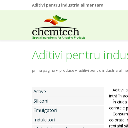
Aditivi pentru industria alimentara
Aditivi pentru indu
prima pagina
»
produse
»
aditivi pentru industria alim
Aditivii
a
Active
intră în a
Siliconi
În ciuda a
cerințele p
Emulgatori
Consumato
Indulcitori
colorate, 
rentabil s