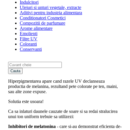
Indulcitori
Uleiuri si unturi vegetale, extracte
Aditivi pentru industria alimentara
Conditionatori Cosmetici
Compozitii de parfumare
Arome alimentare
Emolienti
Filtre UV
Coloranti
Conservanti
Cauta
Hiperpigmentarea apare cand razele UV declanseaza
productia de melanina, rezultand pete colorate pe ten, maini,
sau alte zone expuse.
Solutia este usoara!
Ca sa inlaturi daunele cauzate de soare si sa redai stralucirea
unui ton uniform trebuie sa utilizezi:
Inhibitori de melatonina
- care si-au demonstrat eficienta de-