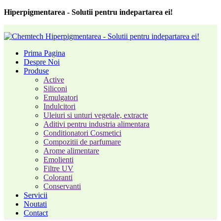
Hiperpigmentarea - Solutii pentru indepartarea ei!
Prima Pagina
Despre Noi
Produse
Active
Siliconi
Emulgatori
Indulcitori
Uleiuri si unturi vegetale, extracte
Aditivi pentru industria alimentara
Conditionatori Cosmetici
Compozitii de parfumare
Arome alimentare
Emolienti
Filtre UV
Coloranti
Conservanti
Servicii
Noutati
Contact