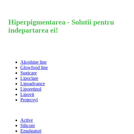
Hiperpigmentarea - Solutii pentru
indepartarea ei!
Akoshine line
Glowfood line
Sugicare
Lipoclare
Lipoadvance
Liporetinol
Lipovit
Protecsyl
Active
Siliconi
Emulgatori