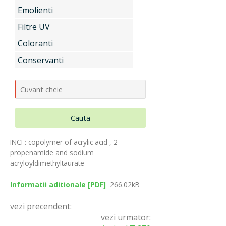
Emolienti
Uleiuri si unturi vegetale, extracte
Filtre UV
Coloranti
Conservanti
Aditivi pentru industria alimentara
Conditionatori Cosmetici
Cauta
INCI : copolymer of acrylic acid , 2-
Compozitii de parfumare
propenamide and sodium
acryloyldimethyltaurate
Informatii aditionale [PDF]
266.02kB
Arome alimentare
vezi precendent:
vezi urmator: