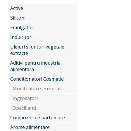
Active
Produse
Siliconi
Emulgatori
Indulcitori
Servicii
Active
Uleiuri si unturi vegetale,
extracte
Aditivi pentru industria
Noutati
Siliconi
alimentara
Conditionatori Cosmetici
Modificatori senzoriali
Contact
Emulgatori
Ingrosatori
Opacifianti
Indulcitori
Compozitii de parfumare
Arome alimentare