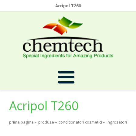
Acripol T260
Acripol T260
Prima Pagina
prima pagina
»
produse
»
conditionatori cosmetici
»
ingrosatori
Despre Noi