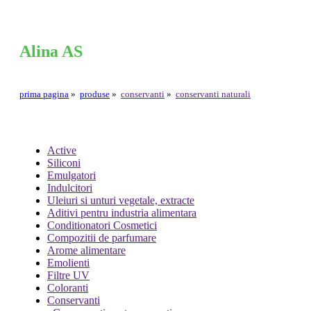
Alina AS
prima pagina
»
produse
»
conservanti
»
conservanti naturali
Active
Siliconi
Emulgatori
Indulcitori
Uleiuri si unturi vegetale, extracte
Aditivi pentru industria alimentara
Conditionatori Cosmetici
Compozitii de parfumare
Arome alimentare
Emolienti
Filtre UV
Coloranti
Conservanti