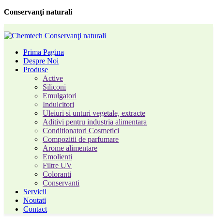
Conservanţi naturali
Prima Pagina
Despre Noi
Produse
Active
Siliconi
Emulgatori
Indulcitori
Uleiuri si unturi vegetale, extracte
Aditivi pentru industria alimentara
Conditionatori Cosmetici
Compozitii de parfumare
Arome alimentare
Emolienti
Filtre UV
Coloranti
Conservanti
Servicii
Noutati
Contact