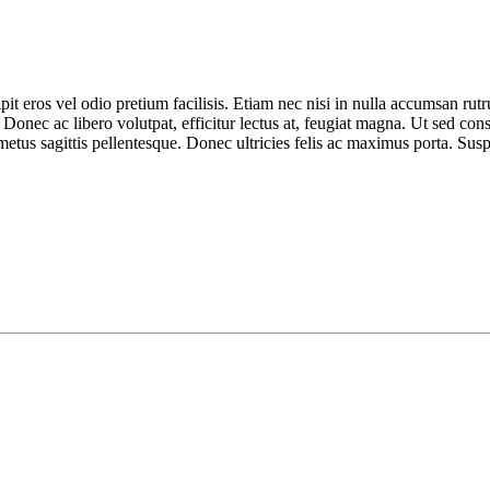
pit eros vel odio pretium facilisis. Etiam nec nisi in nulla accumsan r
. Donec ac libero volutpat, efficitur lectus at, feugiat magna. Ut sed con
metus sagittis pellentesque. Donec ultricies felis ac maximus porta. Susp