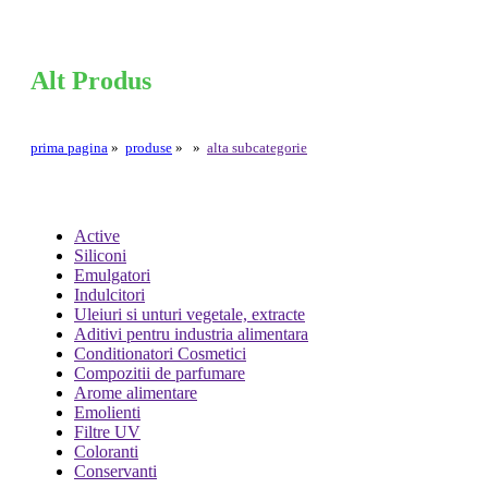
Alt Produs
prima pagina
»
produse
»
»
alta subcategorie
Active
Siliconi
Emulgatori
Indulcitori
Uleiuri si unturi vegetale, extracte
Aditivi pentru industria alimentara
Conditionatori Cosmetici
Compozitii de parfumare
Arome alimentare
Emolienti
Filtre UV
Coloranti
Conservanti