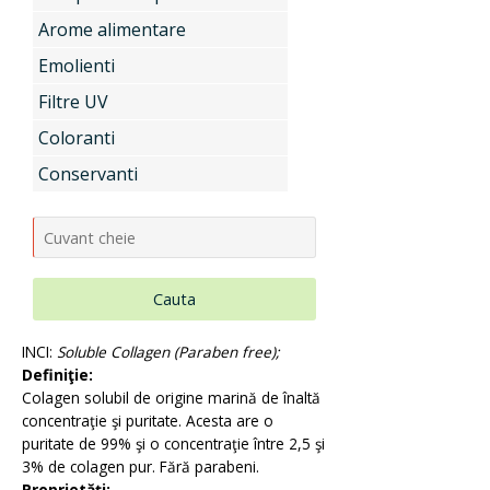
Arome alimentare
Uleiuri si unturi vegetale, extracte
Emolienti
Filtre UV
Aditivi pentru industria alimentara
Coloranti
Conservanti
Conditionatori Cosmetici
Cauta
Compozitii de parfumare
INCI:
Soluble Collagen (Paraben free);
Definiţie:
Colagen solubil de origine marină de înaltă
Arome alimentare
concentraţie şi puritate. Acesta are o
puritate de 99% şi o concentraţie între 2,5 şi
3% de colagen pur. Fără parabeni.
Proprietăți: