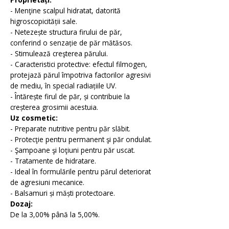
Emolienti
- Menţine scalpul hidratat, datorită
higroscopicității sale.
- Netezește structura firului de păr,
conferind o senzație de păr mătăsos.
Filtre UV
- Stimulează creşterea părului.
- Caracteristici protective: efectul filmogen,
protejază părul împotriva factorilor agresivi
de mediu, în special radiațiile UV.
Coloranti
- Întărește firul de păr, și contribuie la
creșterea grosimii acestuia.
Uz cosmetic:
- Preparate nutritive pentru păr slăbit.
Conservanti
- Protecţie pentru permanent şi păr ondulat.
- Şampoane şi loţiuni pentru păr uscat.
- Tratamente de hidratare.
- Ideal în formulările pentru părul deteriorat
de agresiuni mecanice.
- Balsamuri și măști protectoare.
Dozaj:
De la 3,00% până la 5,00%.