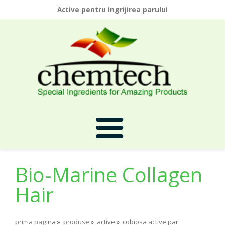
Active pentru ingrijirea parului
Bio-Marine Collagen
Prima Pagina
Hair
Despre Noi
prima pagina
»
produse
»
active
»
cobiosa active par