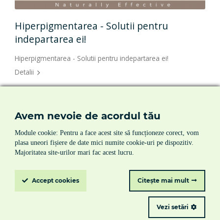
Hiperpigmentarea - Solutii pentru
indepartarea ei!
Hiperpigmentarea - Solutii pentru indepartarea ei!
Detalii
Avem nevoie de acordul tău
Module cookie: Pentru a face acest site să funcționeze corect, vom
prima pagina
|
despre noi
|
produse
|
servicii
|
plasa uneori fișiere de date mici numite cookie-uri pe dispozitiv.
noutati
|
contact
Majoritatea site-urilor mari fac acest lucru.
termeni si conditii
|
politica de cookie-uri
|
politica de
confidentialitate
Accept
cookies
Citește mai mult
© Chemtech 2026
Vezi setări
Toate drepturile rezervate