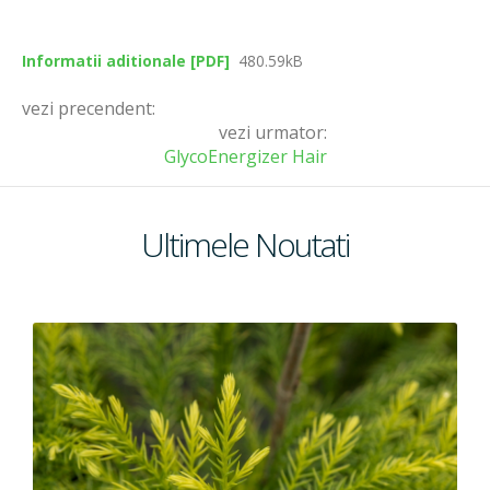
Informatii aditionale [PDF]
480.59kB
vezi precendent:
vezi urmator:
GlycoEnergizer Hair
Ultimele Noutati