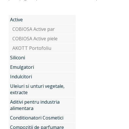
Produse
Active
COBIOSA Active par
COBIOSA Active piele
Servicii
Active
AKOTT Portofoliu
Siliconi
Noutati
Siliconi
Emulgatori
Indulcitori
Uleiuri si unturi vegetale,
Contact
Emulgatori
extracte
Aditivi pentru industria
alimentara
Indulcitori
Conditionatori Cosmetici
Compozitii de parfumare