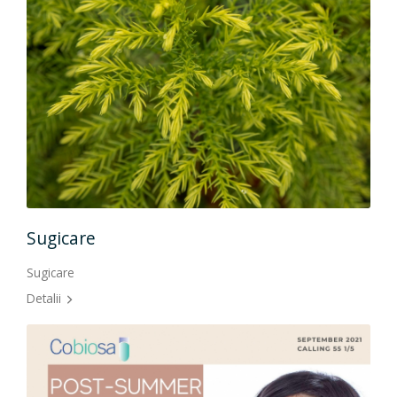
Lip
Lipo
Sugicare
Detal
Sugicare
Detalii
Li
Lipo
Detal