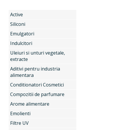
Active
Produse
Siliconi
Emulgatori
Servicii
Active
Indulcitori
Uleiuri si unturi vegetale,
extracte
Noutati
Siliconi
Aditivi pentru industria
alimentara
Conditionatori Cosmetici
Contact
Emulgatori
Compozitii de parfumare
Arome alimentare
Emolienti
Indulcitori
Filtre UV