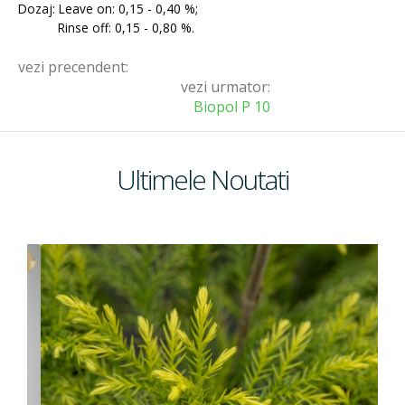
Dozaj: Leave on: 0,15 - 0,40 %;
Emolienti
Rinse off: 0,15 - 0,80 %.
vezi precendent:
vezi urmator:
Filtre UV
Biopol P 10
Coloranti
Ultimele Noutati
Conservanti