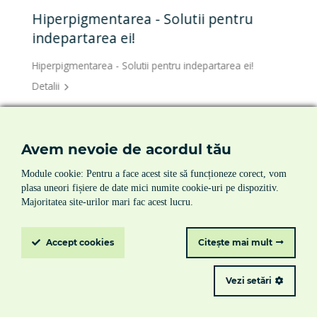
Hiperpigmentarea - Solutii pentru
indepartarea ei!
Hiperpigmentarea - Solutii pentru indepartarea ei!
Detalii
Avem nevoie de acordul tău
Module cookie: Pentru a face acest site să funcționeze corect, vom
prima pagina
|
despre noi
|
produse
|
servicii
|
plasa uneori fișiere de date mici numite cookie-uri pe dispozitiv.
noutati
|
contact
Majoritatea site-urilor mari fac acest lucru.
termeni si conditii
|
politica de cookie-uri
|
politica de
confidentialitate
Accept
cookies
Citește mai mult
© Chemtech 2026
Vezi setări
Toate drepturile rezervate
creare site de prezentare