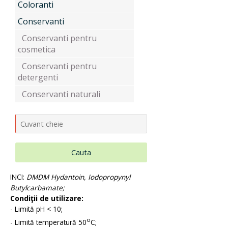
Coloranti
Uleiuri si unturi vegetale, extracte
Conservanti
Conservanti pentru
cosmetica
Aditivi pentru industria alimentara
Conservanti pentru
detergenti
Conservanti naturali
Conditionatori Cosmetici
Compozitii de parfumare
Cauta
INCI:
DMDM Hydantoin, Iodopropynyl
Butylcarbamate;
Arome alimentare
Condiţii de utilizare:
- Limită pH < 10;
o
- Limită temperatură 50
C;