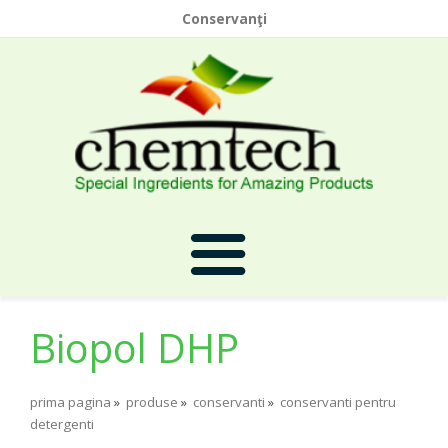
Conservanţi
Biopol DHP
Prima Pagina
prima pagina
»
produse
»
conservanti
»
conservanti pentru
Despre Noi
detergenti