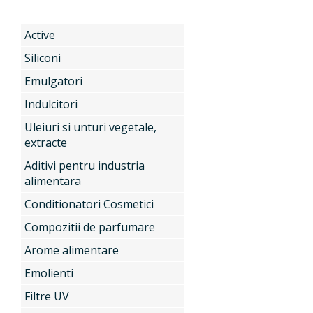
Active
Produse
Siliconi
Emulgatori
Servicii
Active
Indulcitori
Uleiuri si unturi vegetale,
extracte
Noutati
Siliconi
Aditivi pentru industria
alimentara
Conditionatori Cosmetici
Contact
Emulgatori
Compozitii de parfumare
Arome alimentare
Emolienti
Indulcitori
Filtre UV