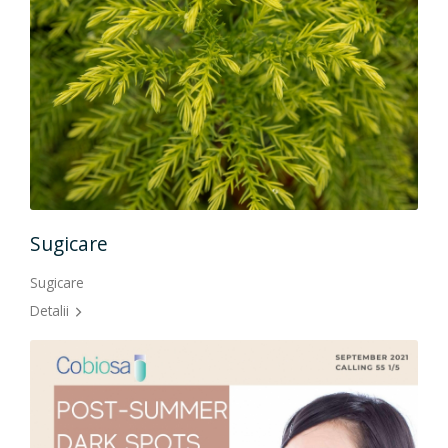
Lip
Lipo
Sugicare
Detal
Sugicare
Detalii
Li
Lipo
Detal