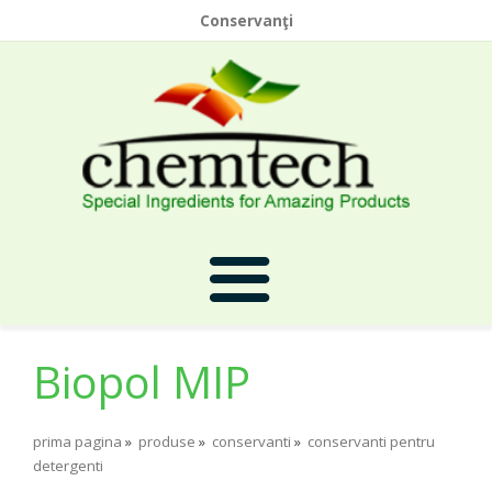
Conservanţi
Biopol MIP
Prima Pagina
prima pagina
»
produse
»
conservanti
»
conservanti pentru
Despre Noi
detergenti