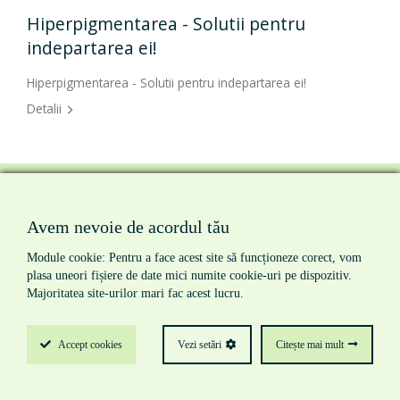
Hiperpigmentarea - Solutii pentru
indepartarea ei!
Hiperpigmentarea - Solutii pentru indepartarea ei!
Detalii
Avem nevoie de acordul tău
prima pagina
|
despre noi
|
produse
|
servicii
|
noutati
|
contact
Module cookie: Pentru a face acest site să funcționeze corect, vom
termeni si conditii
|
politica de cookie-uri
|
politica de
plasa uneori fișiere de date mici numite cookie-uri pe dispozitiv.
confidentialitate
Majoritatea site-urilor mari fac acest lucru.
Accept
cookies
Vezi setări
Citește mai mult
© Chemtech 2026
Toate drepturile rezervate
creare site de prezentare