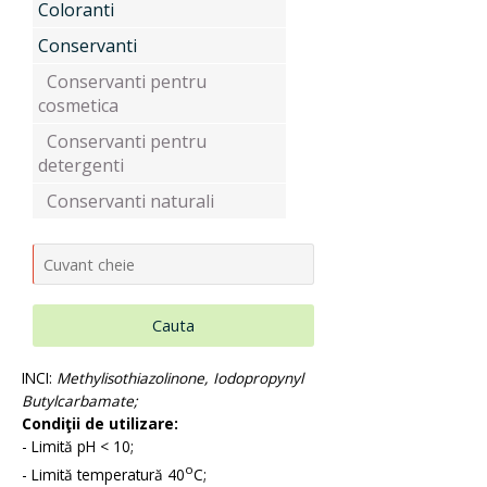
Coloranti
Uleiuri si unturi vegetale, extracte
Conservanti
Conservanti pentru
cosmetica
Aditivi pentru industria alimentara
Conservanti pentru
detergenti
Conservanti naturali
Conditionatori Cosmetici
Compozitii de parfumare
Cauta
INCI:
Methylisothiazolinone, Iodopropynyl
Butylcarbamate;
Arome alimentare
Condiţii de utilizare:
- Limită pH < 10;
o
- Limită temperatură 40
C;