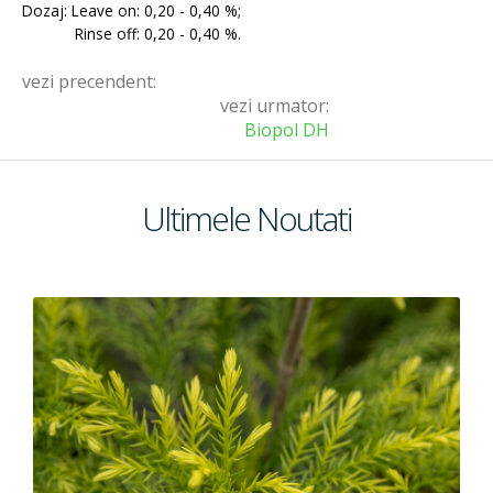
Dozaj: Leave on: 0,20 - 0,40 %;
Emolienti
Rinse off: 0,20 - 0,40 %.
vezi precendent:
vezi urmator:
Filtre UV
Biopol DH
Coloranti
Ultimele Noutati
Conservanti