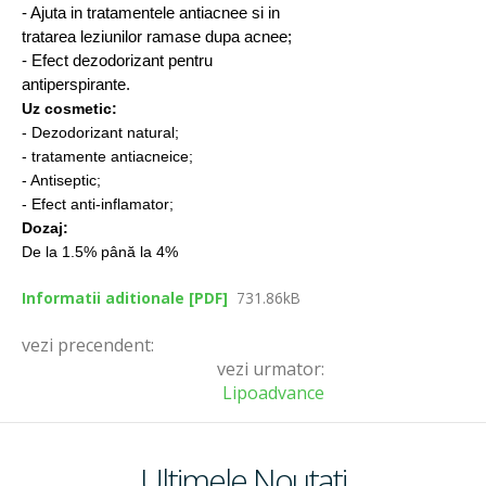
-
Ajuta in tratamentele antiacnee si in
tratarea leziunilor ramase dupa acnee;
- Efect dezodorizant pentru
antiperspirante
.
Emolienti
Uz cosmetic:
- Dezodorizant natural;
- tratamente antiacneice;
Filtre UV
- Antiseptic;
- Efect anti-inflamator;
Dozaj:
De la 1.5% până la 4%
Coloranti
Informatii aditionale [PDF]
731.86kB
vezi precendent:
Conservanti
vezi urmator:
Lipoadvance
Ultimele Noutati