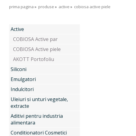
prima pagina
»
produse
»
active
»
cobiosa active piele
Despre Noi
Active
Produse
COBIOSA Active par
COBIOSA Active piele
AKOTT Portofoliu
Servicii
Active
Siliconi
Emulgatori
Indulcitori
Noutati
Siliconi
Uleiuri si unturi vegetale,
extracte
Contact
Aditivi pentru industria
Emulgatori
alimentara
Conditionatori Cosmetici