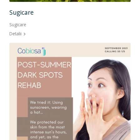
Lipo
Sugicare
Detal
Sugicare
Detalii
Li
Lipo
Detal