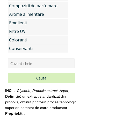
Indulcitori
Compozitii de parfumare
Arome alimentare
Emolienti
Uleiuri si unturi vegetale, extracte
Filtre UV
Coloranti
Conservanti
Aditivi pentru industria alimentara
Conditionatori Cosmetici
Cauta
INCI :
Glycerin, Propolis extract, Aqua;
Compozitii de parfumare
Definiţie:
un extract standardizat din
propolis, obtinut printr-un proces tehnologic
superior, patentat de catre producator
Proprietăți:
Arome alimentare