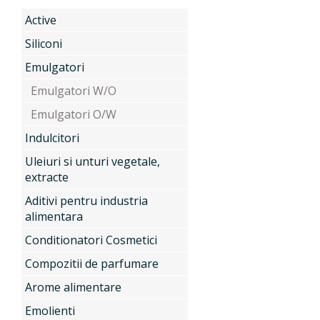
Active
Produse
Siliconi
Emulgatori
Emulgatori W/O
Servicii
Active
Emulgatori O/W
Indulcitori
Uleiuri si unturi vegetale,
Noutati
Siliconi
extracte
Aditivi pentru industria
alimentara
Contact
Emulgatori
Conditionatori Cosmetici
Compozitii de parfumare
Indulcitori
Arome alimentare
Emolienti