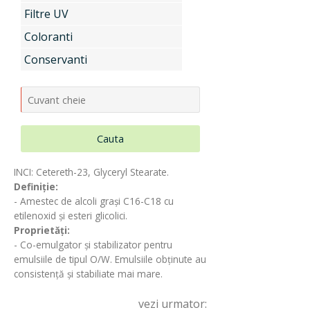
Filtre UV
Uleiuri si unturi vegetale, extracte
Coloranti
Conservanti
Aditivi pentru industria alimentara
Cauta
Conditionatori Cosmetici
INCI: Cetereth-23, Glyceryl Stearate.
Definiție:
- Amestec de alcoli grași C16-C18 cu
Compozitii de parfumare
etilenoxid și esteri glicolici.
Proprietăți:
- Co-emulgator și stabilizator pentru
emulsiile de tipul O/W. Emulsiile obținute au
Arome alimentare
consistență și stabiliate mai mare.
vezi urmator: