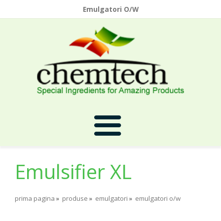
Emulgatori O/W
Emulsifier XL
Prima Pagina
prima pagina
»
produse
»
emulgatori
»
emulgatori o/w
Despre Noi