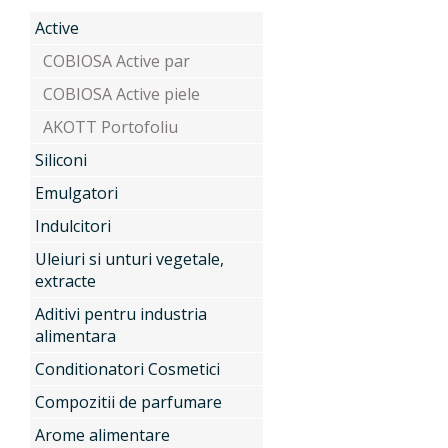
Active
Produse
COBIOSA Active par
COBIOSA Active piele
AKOTT Portofoliu
Servicii
Active
Siliconi
Emulgatori
Indulcitori
Noutati
Siliconi
Uleiuri si unturi vegetale,
extracte
Contact
Aditivi pentru industria
Emulgatori
alimentara
Conditionatori Cosmetici
Indulcitori
Compozitii de parfumare
Arome alimentare