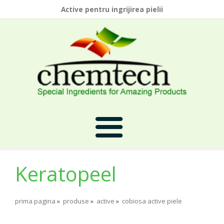
Active pentru ingrijirea pielii
Keratopeel
Prima Pagina
prima pagina
»
produse
»
active
»
cobiosa active piele
Despre Noi