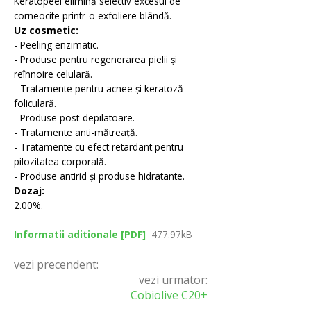
Keratopeel elimină selectiv excesul de
Emolienti
corneocite printr-o exfoliere blândă.
Uz cosmetic:
- Peeling enzimatic.
- Produse pentru regenerarea pielii și
Filtre UV
reînnoire celulară
.
- Tratamente pentru acnee și keratoză
foliculară.
- Produse post-depilatoare.
Coloranti
- Tratamente anti-mătreață.
- Tratamente cu efect retardant pentru
pilozitatea corporală.
- Produse antirid și produse hidratante.
Conservanti
Dozaj:
2.00%.
Informatii aditionale [PDF]
477.97kB
vezi precendent:
vezi urmator:
Cobiolive C20+