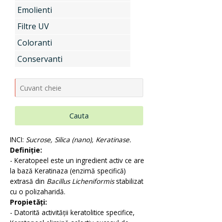
Emolienti
Uleiuri si unturi vegetale, extracte
Filtre UV
Coloranti
Conservanti
Aditivi pentru industria alimentara
Conditionatori Cosmetici
Cauta
INCI:
Sucrose, Silica (nano), Keratinase.
Compozitii de parfumare
Definiție:
- Keratopeel este un ingredient activ ce are
la bază Keratinaza (enzimă specifică)
extrasă din
Bacillus Licheniformis
stabilizat
Arome alimentare
cu o polizaharidă.
Propietăți:
- Datorită activității keratolitice specifice,