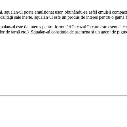
l, squalan-ul poate emulsionat ușor, obținându-se asfel emulsii compacte 
 calității sale inerte, squalan-ul este un produs de interes pentru o gamă 
an-ul este de interes pentru formulări în cazul în care este esențial ca 
or de iarnă etc.). Squalan-ul constituie de asemena și un agent de pigmen