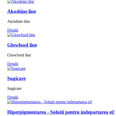
Akoshine line
Akoshine line
Detalii
Glowfood line
Glowfood line
Detalii
Sugicare
Sugicare
Detalii
Hiperpigmentarea - Solutii pentru indepartarea ei!