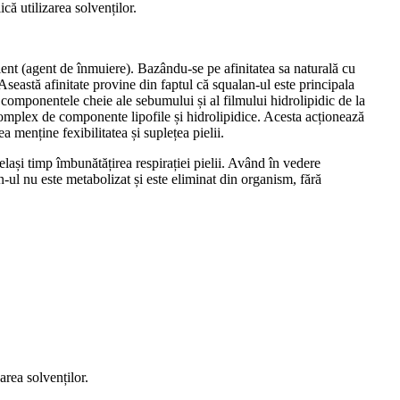
că utilizarea solvenților.
ent (agent de înmuiere). Bazându-se pe afinitatea sa naturală cu
Aseastă afinitate provine din faptul că squalan-ul este principala
 componentele cheie ale sebumului și al filmului hidrolipidic de la
ec complex de componente lipofile și hidrolipidice. Acesta acționează
menține fexibilitatea și suplețea pielii.
ași timp îmbunătățirea respirației pielii. Având în vedere
an-ul nu este metabolizat și este eliminat din organism, fără
rea solvenților.