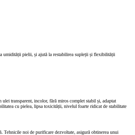
ății pielii, și ajută la restabilirea supleții și flexibilității
ulei transparent, incolor, fără miros complet stabil și, adaptat
tea cu pielea, lipsa toxicității, nivelul foarte ridicat de stabilitate
 Tehnicile noi de purificare dezvoltate, asigură obtinerea unui