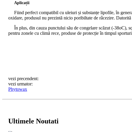
Aplicații
Fiind perfect compatibil cu uleiuri și substanțe lipofile, în genera
oxidare, produsul nu prezintă nicio poribiltate de râcezire. Datorită
În plus, din cauza punctului său de congelare scăzut (-38oC), squal
pentru zonele cu climă rece, produse de protecție în timpul sporturil
vezi precendent:
vezi urmator:
Phytowax
Ultimele Noutati