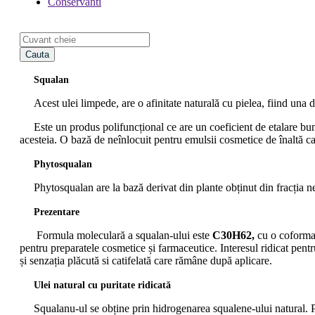
Conservanti
Cauta
Squalan
Acest ulei limpede, are o afinitate naturală cu pielea, fiind una d
Este un produs polifuncțional ce are un coeficient de etalare bun, și 
acesteia. O bază de neînlocuit pentru emulsii cosmetice de înaltă cal
Phytosqualan
Phytosqualan are la bază derivat din plante obținut din fracția nesa
Prezentare
Formula moleculară a squalan-ului este
C30H62,
cu o coformaț
pentru preparatele cosmetice și farmaceutice. Interesul ridicat pentru
și senzația plăcută si catifelată care rămâne după aplicare.
Ulei natural cu puritate ridicată
Squalanu-ul se obține prin hidrogenarea squalene-ului natural. Pro