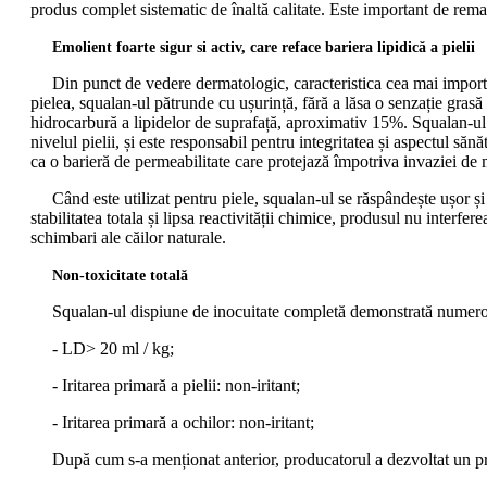
produs complet sistematic de înaltă calitate. Este important de remar
Emolient foarte sigur si activ, care reface bariera lipidică a pielii
Din punct de vedere dermatologic, caracteristica cea mai importantă
pielea, squalan-ul pătrunde cu ușurință, fără a lăsa o senzație grasă
hidrocarbură a lipidelor de suprafață, aproximativ 15%. Squalan-ul e
nivelul pielii, și este responsabil pentru integritatea și aspectul să
ca o barieră de permeabilitate care protejază împotriva invaziei de
Când este utilizat pentru piele, squalan-ul se răspândește ușor și 
stabilitatea totala și lipsa reactivității chimice, produsul nu interf
schimbari ale căilor naturale.
Non-toxicitate totală
Squalan-ul dispiune de inocuitate completă demonstrată numeroas
- LD> 20 ml / kg;
- Iritarea primară a pielii: non-iritant;
- Iritarea primară a ochilor: non-iritant;
După cum s-a menționat anterior, producatorul a dezvoltat un proces