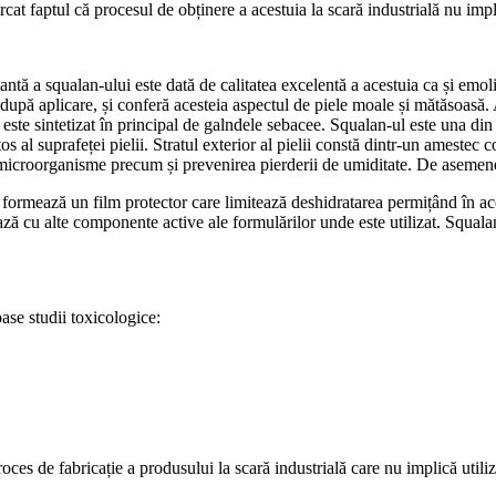
cat faptul că procesul de obținere a acestuia la scară industrială nu impli
 a squalan-ului este dată de calitatea excelentă a acestuia ca și emoli
 după aplicare, și conferă acesteia aspectul de piele moale și mătăsoasă. 
ste sintetizat în principal de galndele sebacee. Squalan-ul este una din
nătos al suprafeței pielii. Stratul exterior al pielii constă dintr-un amest
 microorganisme precum și prevenirea pierderii de umiditate. De asemenea 
formează un film protector care limitează deshidratarea permițând în acel
erează cu alte componente active ale formulărilor unde este utilizat. Squal
e studii toxicologice:
 de fabricație a produsului la scară industrială care nu implică utiliza