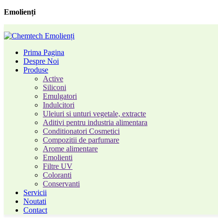
Emolienți
Prima Pagina
Despre Noi
Produse
Active
Siliconi
Emulgatori
Indulcitori
Uleiuri si unturi vegetale, extracte
Aditivi pentru industria alimentara
Conditionatori Cosmetici
Compozitii de parfumare
Arome alimentare
Emolienti
Filtre UV
Coloranti
Conservanti
Servicii
Noutati
Contact