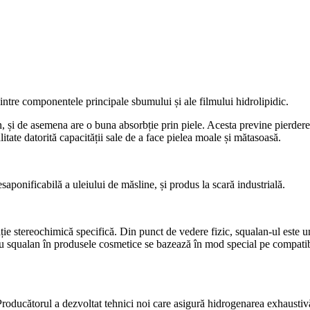
intre componentele principale sbumului și ale filmului hidrolipidic.
de asemena are o buna absorbție prin piele. Acesta previne pierderea umidit
itate datorită capacității sale de a face pielea moale și mătasoasă.
ponificabilă a uleiului de măsline, și produs la scară industrială.
ie stereochimică specifică. Din punct de vedere fizic, squalan-ul este un 
 squalan în produsele cosmetice se bazează în mod special pe compatibilita
ducătorul a dezvoltat tehnici noi care asigură hidrogenarea exhaustivă.