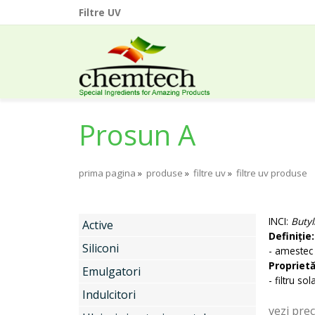
Filtre UV
Prosun A
prima pagina
»
produse
»
filtre uv
»
filtre uv produse
INCI:
Butyl
Active
Definiție:
Siliconi
- amestec 
Proprietă
Emulgatori
- filtru s
Indulcitori
vezi pre