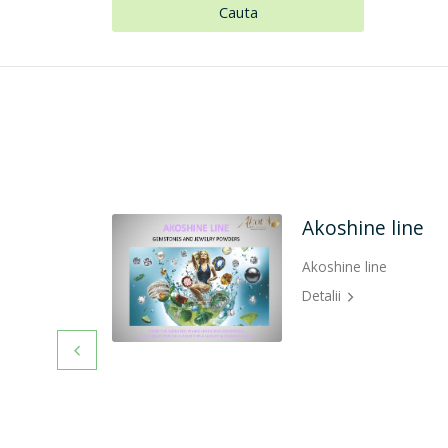
Cauta
Sugica
Sugicare
Detalii
