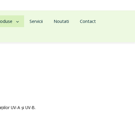
roduse
Servicii
Noutati
Contact
țiilor UV-A și UV-B.