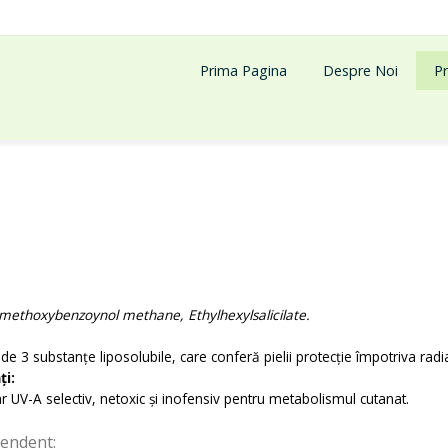
Prima Pagina
Despre Noi
P
methoxybenzoynol methane, Ethylhexylsalicilate.
de 3 substanțe liposolubile, care conferă pielii protecție împotriva radia
ți:
olar UV-A selectiv, netoxic și inofensiv pentru metabolismul cutanat.
cendent: