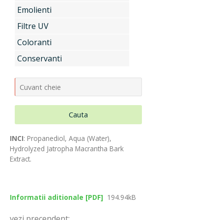
Emolienti
Uleiuri si unturi vegetale, extracte
Filtre UV
Coloranti
Conservanti
Aditivi pentru industria alimentara
Conditionatori Cosmetici
Cauta
INCI
: Propanediol, Aqua (Water),
Compozitii de parfumare
Hydrolyzed Jatropha Macrantha Bark
Extract.
Arome alimentare
Informatii aditionale [PDF]
194.94kB
vezi precendent: