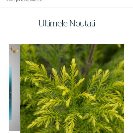
Emolienti
Ultimele Noutati
Filtre UV
Coloranti
Conservanti