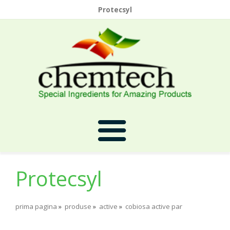
Protecsyl
Protecsyl
Prima Pagina
prima pagina
»
produse
»
active
»
cobiosa active par
Despre Noi