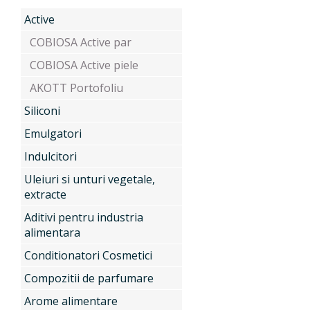
Active
Produse
COBIOSA Active par
COBIOSA Active piele
AKOTT Portofoliu
Servicii
Active
Siliconi
Emulgatori
Indulcitori
Noutati
Siliconi
Uleiuri si unturi vegetale,
extracte
Contact
Aditivi pentru industria
Emulgatori
alimentara
Conditionatori Cosmetici
Indulcitori
Compozitii de parfumare
Arome alimentare