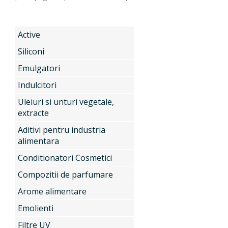
Produse
Active
Siliconi
Emulgatori
Servicii
Active
Indulcitori
Uleiuri si unturi vegetale,
extracte
Noutati
Siliconi
Aditivi pentru industria
alimentara
Conditionatori Cosmetici
Contact
Emulgatori
Compozitii de parfumare
Arome alimentare
Indulcitori
Emolienti
Filtre UV