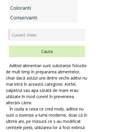
Coloranti
Uleiuri si unturi vegetale, extracte
Conservanti
Aditivi pentru industria alimentara
Cauta
Conditionatori Cosmetici
Aditivii
alimentari sunt substanțe folosite
de mult timp în prepararea alimentelor,
chiar dacă astăzi unii dintre vechii aditivi nu
mai intră în această categorie. Astfel,
Compozitii de parfumare
salpetrul sau apa sărată de mare erau
utilizate în mod curent în prevenirea
alterării cărnii.
În ciuda a ceea ce cred mulți, aditivii nu
Arome alimentare
sunt o invenție a lumii moderne, doar că în
ultimii
ani, pe măsură ce s-au modificat
cerințele pieții, utilizarea lor a fost extinsă