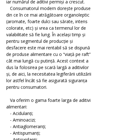
iar numărul de aditivi permiși a crescut.
Emolienti
Consumatorul modern dorește produse
din ce în ce mai atrăgătoare organoleptic
(aromate, foarte dulci sau sărate, intens
colorate, etc) și vrea ca termenul lor de
Filtre UV
valabilitate să fie lung. În același timp și
pentru segmentul de producție și
desfacere este mai rentabil să se dispună
de produse alimentare cu o “viață pe raft”
Coloranti
cât mai lungă cu putință. Acest context a
dus la folosirea pe scară largă a aditivilor
și, de aici, la necesitatea legiferării utilizării
lor astfel încât să fie asigurată siguranța
Conservanti
pentru consumatori.
Va oferim o gama foarte larga de aditivi
alimentari:
- Acidulanți;
- Aminoacizi;
- Antiaglomeranți;
- Antispumanți;
- Antioxidanți;