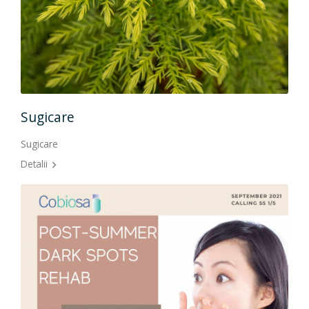
Lip
Lipo
Sugicare
Detal
Sugicare
Detalii
Li
Lipo
Detal