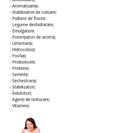
- Aromatizanții;
- Stabilizatori de culoare;
- Pulbere de fructe;
- Legume deshidratate;
- Emulgatorii;
- Potențiatori de aromă;
- Umectanți;
- Hidrocoloizi;
- Fosfați;
- Probioticele;
- Proteine;
- Seminte;
- Sechestranți;
- Stabilizatori;
- Îndulcitori;
- Agenţi de texturare;
- Vitamine;