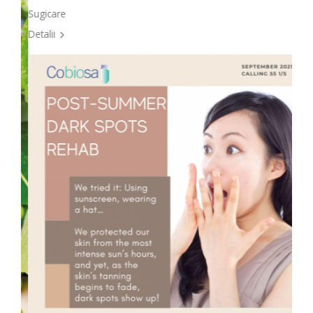
Sugicare
Detalii
Li
Lipo
Detal