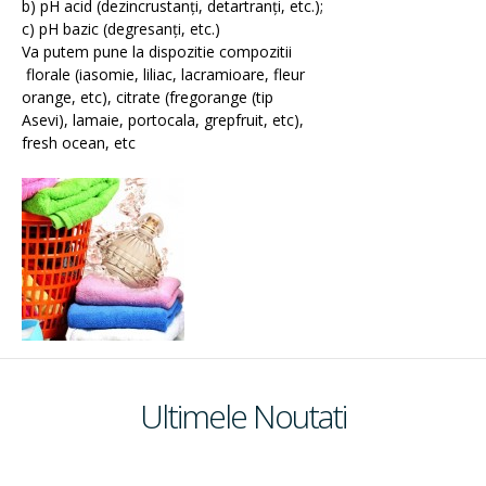
b) pH acid (dezincrustanți, detartranți, etc.);
Emolienti
c) pH bazic (degresanți, etc.)
Va putem pune la dispozitie compozitii
florale (iasomie, liliac, lacramioare, fleur
orange, etc), citrate (fregorange (tip
Filtre UV
Asevi), lamaie, portocala, grepfruit, etc),
fresh ocean, etc
Coloranti
Conservanti
Ultimele Noutati