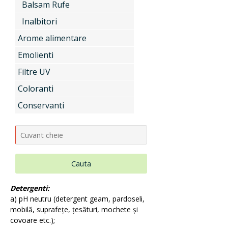
Balsam Rufe
Uleiuri si unturi vegetale, extracte
Inalbitori
Arome alimentare
Emolienti
Aditivi pentru industria alimentara
Filtre UV
Coloranti
Conservanti
Conditionatori Cosmetici
Compozitii de parfumare
Cauta
Detergenti:
Arome alimentare
a) pH neutru (detergent geam, pardoseli,
mobilă, suprafețe, țesături, mochete și
covoare etc.);