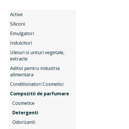
Active
Produse
Siliconi
Emulgatori
Servicii
Active
Indulcitori
Uleiuri si unturi vegetale,
extracte
Noutati
Siliconi
Aditivi pentru industria
alimentara
Conditionatori Cosmetici
Contact
Emulgatori
Compozitii de parfumare
Cosmetice
Detergenti
Indulcitori
Odorizanti