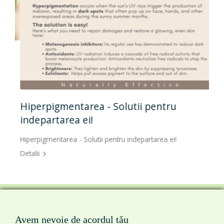
Hiperpigmentarea - Solutii pentru
indepartarea ei!
Hiperpigmentarea - Solutii pentru indepartarea ei!
Detalii
Avem nevoie de acordul tău
prima pagina
|
despre noi
|
produse
|
servicii
|