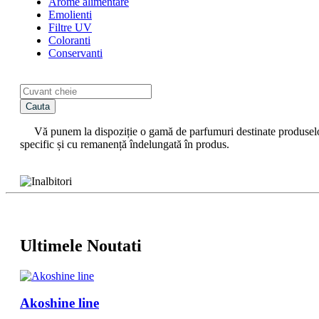
Arome alimentare
Emolienti
Filtre UV
Coloranti
Conservanti
Cauta
Vă punem la dispoziție o gamă de parfumuri destinate produselor d
specific și cu remanență îndelungată în produs.
Ultimele Noutati
Akoshine line