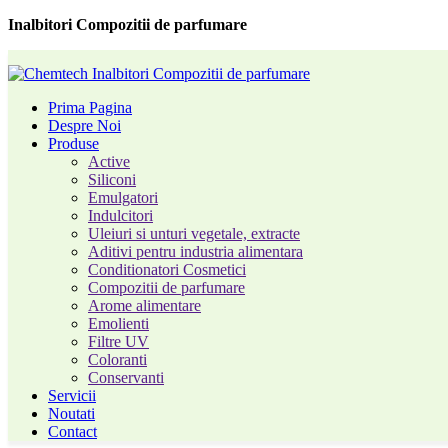
Inalbitori Compozitii de parfumare
Prima Pagina
Despre Noi
Produse
Active
Siliconi
Emulgatori
Indulcitori
Uleiuri si unturi vegetale, extracte
Aditivi pentru industria alimentara
Conditionatori Cosmetici
Compozitii de parfumare
Arome alimentare
Emolienti
Filtre UV
Coloranti
Conservanti
Servicii
Noutati
Contact