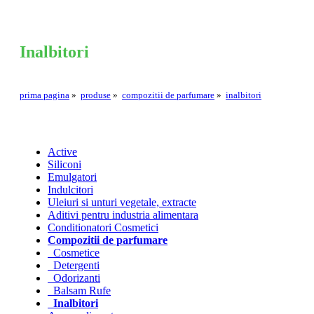
Inalbitori
prima pagina
»
produse
»
compozitii de parfumare
»
inalbitori
Active
Siliconi
Emulgatori
Indulcitori
Uleiuri si unturi vegetale, extracte
Aditivi pentru industria alimentara
Conditionatori Cosmetici
Compozitii de parfumare
Cosmetice
Detergenti
Odorizanti
Balsam Rufe
Inalbitori