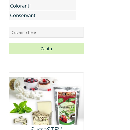
Coloranti
Uleiuri si unturi vegetale, extracte
Conservanti
Aditivi pentru industria alimentara
Cauta
Conditionatori Cosmetici
Compozitii de parfumare
Arome alimentare
SucraSTEV