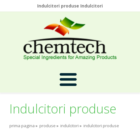
Indulcitori produse Indulcitori
Indulcitori produse
Prima Pagina
prima pagina
»
produse
»
indulcitori
»
indulcitori produse
Despre Noi