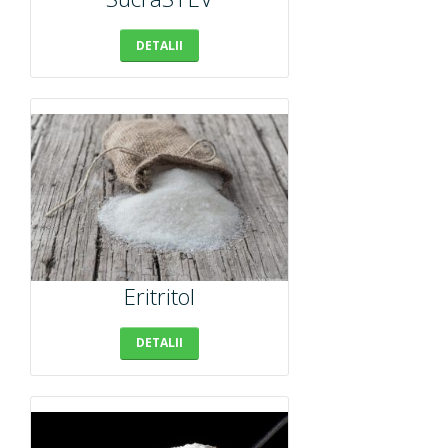
Emolienti
DETALII
Filtre UV
Coloranti
Conservanti
Eritritol
DETALII