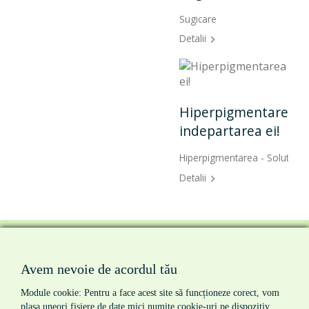
Sugicare
Lipo
Detalii
Detal
Li
Hiperpigmentarea - Solutii pentru
Lipo
indepartarea ei!
Detal
Hiperpigmentarea - Solutii pentru indepartarea ei!
Detalii
Avem nevoie de acordul tău
prima pagina
|
despre noi
|
produse
|
servicii
|
noutati
|
contact
Module cookie: Pentru a face acest site să funcționeze corect, vom
termeni si conditii
|
politica de cookie-uri
|
politica de
plasa uneori fișiere de date mici numite cookie-uri pe dispozitiv.