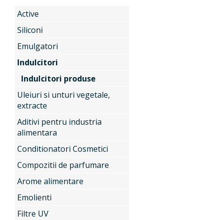
Active
Produse
Siliconi
Emulgatori
Indulcitori
Servicii
Active
Indulcitori produse
Uleiuri si unturi vegetale,
extracte
Noutati
Siliconi
Aditivi pentru industria
alimentara
Conditionatori Cosmetici
Contact
Emulgatori
Compozitii de parfumare
Arome alimentare
Indulcitori
Emolienti
Filtre UV