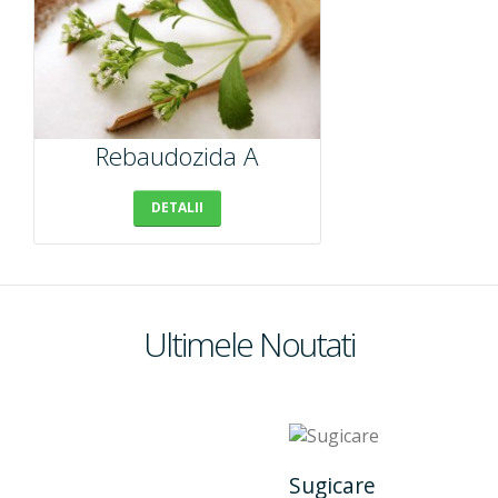
Rebaudozida A
DETALII
Ultimele Noutati
Sugicare
Lip